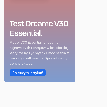
Test Dreame V30
Essential.
Model V30 Essential to jeden z
najnowszych sprzętów w ich ofercie,
który ma łączyć wysoką moc ssania z
wygodą użytkowania. Sprawdziliśmy
go w praktyce.
Przeczytaj artykuł!