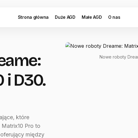
Strona główna
Duże AGD
Małe AGD
O nas
eame:
Nowe roboty Dreame
 i D30.
jące, które
 Matrix10 Pro to
 oferujący między