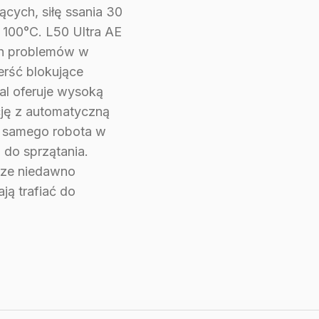
ych, siłę ssania 30
 100°C. L50 Ultra AE
ch problemów w
ierść blokujące
dal oferuje wysoką
cję z automatyczną
o samego robota w
 do sprzątania.
zcze niedawno
ją trafiać do