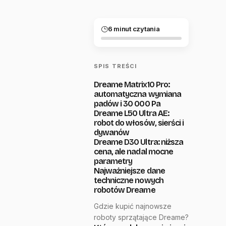
6 minut czytania
SPIS TREŚCI
Dreame Matrix10 Pro:
automatyczna wymiana
padów i 30 000 Pa
Dreame L50 Ultra AE:
robot do włosów, sierści i
dywanów
Dreame D30 Ultra: niższa
cena, ale nadal mocne
parametry
Najważniejsze dane
techniczne nowych
robotów Dreame
Gdzie kupić najnowsze
roboty sprzątające Dreame?