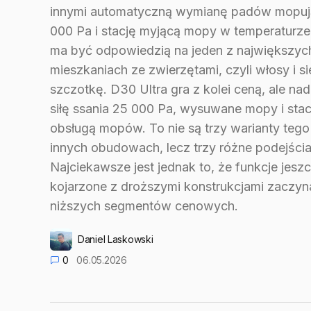
innymi automatyczną wymianę padów mopując
000 Pa i stację myjącą mopy w temperaturze
ma być odpowiedzią na jeden z największy
mieszkaniach ze zwierzętami, czyli włosy i s
szczotkę. D30 Ultra gra z kolei ceną, ale na
siłę ssania 25 000 Pa, wysuwane mopy i sta
obsługą mopów. To nie są trzy warianty teg
innych obudowach, lecz trzy różne podejścia
Najciekawsze jest jednak to, że funkcje jes
kojarzone z droższymi konstrukcjami zaczyna
niższych segmentów cenowych.
Daniel Laskowski
0
06.05.2026