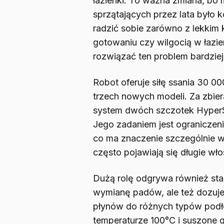
łazienki. To ważna zmiana, b
sprzątających przez lata było
radzić sobie zarówno z lekkim 
gotowaniu czy wilgocią w łazie
rozwiązać ten problem bardziej 
Robot oferuje siłę ssania 30 0
trzech nowych modeli. Za zbie
system dwóch szczotek HyperS
Jego zadaniem jest ograniczen
co ma znaczenie szczególnie 
często pojawiają się długie włos
Dużą rolę odgrywa również stac
wymianę padów, ale też dozuj
płynów do różnych typów podł
temperaturze 100°C i suszone 