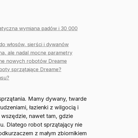
atyczna wymiana padów i 30 000
do włosów, sierści i dywanów
na, ale nadal mocne parametry
czne nowych robotów Dreame
boty sprzątające Dreame?
nsu?
 sprzątania. Mamy dywany, twarde
udzeniami, łazienki z wilgocią i
ię wszędzie, nawet tam, gdzie
u. Dlatego robot sprzątający nie
 odkurzaczem z małym zbiornikiem