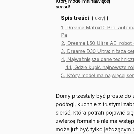
Który model ma najwięcej
sensu?
Spis treści
ukryj
1.
Dreame Matrix10 Pro: autom
Pa
2.
Dreame L50 Ultra AE: robot 
3.
Dreame D30 Ultra: niższa ce
4.
Najważniejsze dane techni
4.1.
Gdzie kupić najnowsze ro
5.
Który model ma najwięcej se
Domy przestały być proste do
podłogi, kuchnie z tłustymi zabr
sierść, która potrafi pojawić s
zwierzę formalnie nie ma wstęp
może już być tylko jeżdżącym