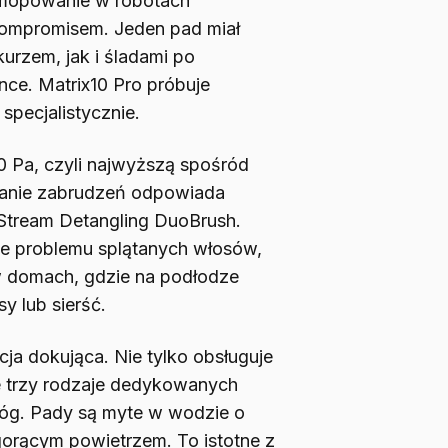
o mopowanie w robotach
 kompromisem. Jeden pad miał
kurzem, jak i śladami po
nce. Matrix10 Pro próbuje
specjalistycznie.
00 Pa, czyli najwyższą spośród
ranie zabrudzeń odpowiada
tream Detangling DuoBrush.
ie problemu splątanych włosów,
w domach, gdzie na podłodze
y lub sierść.
ja dokująca. Nie tylko obsługuje
e trzy rodzaje dedykowanych
óg. Pady są myte w wodzie o
gorącym powietrzem. To istotne z