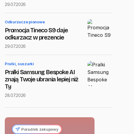
29.07.2026
Odkurzacze pionowe
Promocja Tineco S9 daje
odkurzacz w prezencie
29.07.2026
Pralki, suszarki
Pralki Samsung Bespoke AI
znają Twoje ubrania lepiej niż
Ty
28.07.2026
Poradnik zakupowy