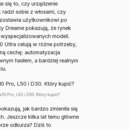
e się to, czy urządzenie
 radzi sobie z włosami, czy
y zostawia użytkownikowi po
ty Dreame pokazują, że rynek
j wyspecjalizowanych modeli.
0 Ultra celują w różne potrzeby,
lną cechę: automatyzacja
wnym hasłem, a bardziej realnym
iu.
10 Pro, L50 i D30. Który kupić?
azują, jak bardzo zmieniła się
h. Jeszcze kilka lat temu główne
brze odkurza? Dziś to