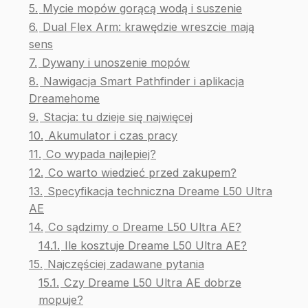
5.
Mycie mopów gorącą wodą i suszenie
6.
Dual Flex Arm: krawędzie wreszcie mają
sens
7.
Dywany i unoszenie mopów
8.
Nawigacja Smart Pathfinder i aplikacja
Dreamehome
9.
Stacja: tu dzieje się najwięcej
10.
Akumulator i czas pracy
11.
Co wypada najlepiej?
12.
Co warto wiedzieć przed zakupem?
13.
Specyfikacja techniczna Dreame L50 Ultra
AE
14.
Co sądzimy o Dreame L50 Ultra AE?
14.1.
Ile kosztuje Dreame L50 Ultra AE?
15.
Najczęściej zadawane pytania
15.1.
Czy Dreame L50 Ultra AE dobrze
mopuje?