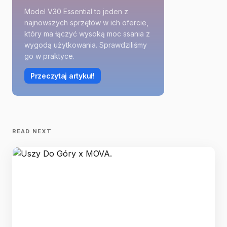
Model V30 Essential to jeden z
najnowszych sprzętów w ich ofercie,
który ma łączyć wysoką moc ssania z
wygodą użytkowania. Sprawdziliśmy
go w praktyce.
Przeczytaj artykuł!
READ NEXT