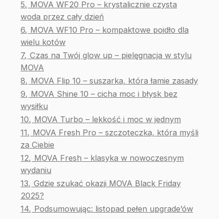
5.
MOVA WF20 Pro – krystalicznie czysta
woda przez cały dzień
6.
MOVA WF10 Pro – kompaktowe poidło dla
wielu kotów
7.
Czas na Twój glow up – pielęgnacja w stylu
MOVA
8.
MOVA Flip 10 – suszarka, która łamie zasady
9.
MOVA Shine 10 – cicha moc i błysk bez
wysiłku
10.
MOVA Turbo – lekkość i moc w jednym
11.
MOVA Fresh Pro – szczoteczka, która myśli
za Ciebie
12.
MOVA Fresh – klasyka w nowoczesnym
wydaniu
13.
Gdzie szukać okazji MOVA Black Friday
2025?
14.
Podsumowując: listopad pełen upgrade’ów