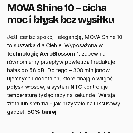
MOVA Shine 10 – cicha
moc i błysk bez wysiłku
Jeśli cenisz spokój i elegancję, MOVA Shine 10
to suszarka dla Ciebie. Wyposażona w
technologię AeroBlossom™
, zapewnia
równomierny przepływ powietrza i redukuje
hałas do 58 dB. Do tego – 300 mln jonów
ujemnych i dodatnich, które dbają o wilgoć i
połysk włosów, a system
NTC
kontroluje
temperaturę tysiąc razy na sekundę. Wersja
złota lub srebrna – jak przystało na luksusowy
gadżet.
50% taniej