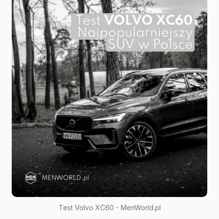
Name
*
E-mail
*
Message
*
Save my name and e-mail in this browser for the next
time I comment.
Submit Comment
Test Volvo XC60 - MenWorld.pl