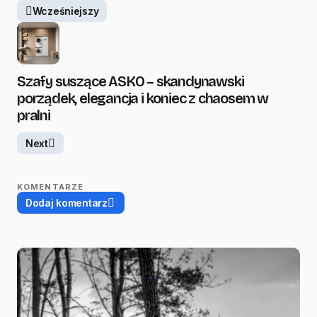
Wcześniejszy
Szafy suszące ASKO – skandynawski
porządek, elegancja i koniec z chaosem w
pralni
Next
KOMENTARZE
Dodaj komentarz
Twój adres email nie zostanie opublikowany.
Wymagane pola są oznaczone
*