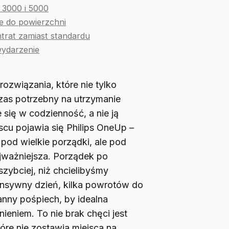
 3000 i 5000
 do powierzchni
trat zamiast standardu
wydarzenie
ozwiązania, które nie tylko
 czas potrzebny na utrzymanie
 się w codzienność, a nie ją
scu pojawia się Philips OneUp –
pod wielkie porządki, ale pod
ajważniejsza. Porządek po
zybciej, niż chcielibyśmy
ensywny dzień, kilka powrotów do
anny pośpiech, by idealna
ieniem. To nie brak chęci jest
óre nie zostawia miejsca na