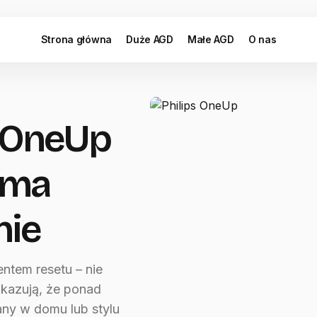
Strona główna
Duże AGD
Małe AGD
O nas
s OneUp
 ma
nie
ntem resetu – nie
okazują, że ponad
ny w domu lub stylu