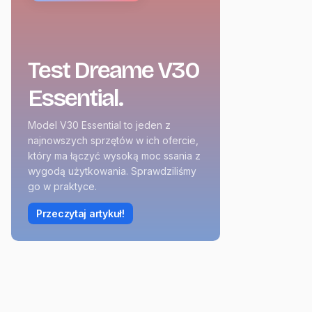
Test Dreame V30
Essential.
Model V30 Essential to jeden z
najnowszych sprzętów w ich ofercie,
który ma łączyć wysoką moc ssania z
wygodą użytkowania. Sprawdziliśmy
go w praktyce.
Przeczytaj artykuł!