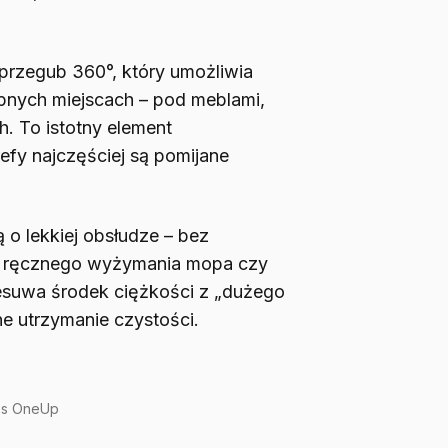
przegub 360°, który umożliwia
nych miejscach – pod meblami,
h. To istotny element
refy najczęściej są pomijane
o lekkiej obsłudze – bez
, ręcznego wyżymania mopa czy
esuwa środek ciężkości z „dużego
ne utrzymanie czystości.
ips OneUp