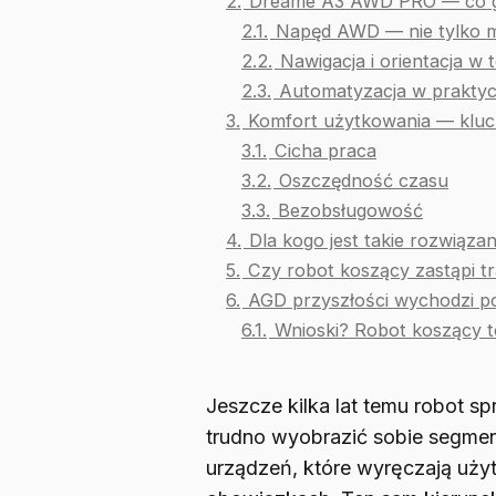
2.
Dreame A3 AWD PRO — co g
2.1.
Napęd AWD — nie tylko m
2.2.
Nawigacja i orientacja w 
2.3.
Automatyzacja w prakty
3.
Komfort użytkowania — klu
3.1.
Cicha praca
3.2.
Oszczędność czasu
3.3.
Bezobsługowość
4.
Dla kogo jest takie rozwiązan
5.
Czy robot koszący zastąpi tr
6.
AGD przyszłości wychodzi 
6.1.
Wnioski? Robot koszący 
Jeszcze kilka lat temu robot sp
trudno wyobrazić sobie segme
urządzeń, które wyręczają uż