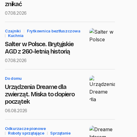
znikać
07.08.2026
Czajniki
Frytkownica beztłuszczowa
Kuchnia
Salter w Polsce. Brytyjskie
AGD z 260-letnią historią
07.08.2026
Do domu
Urządzenia Dreame dla
zwierząt. Miska to dopiero
początek
06.08.2026
Odkurzacze pionowe
Roboty sprzątające
Sprzątanie