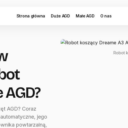
Strona główna
Duże AGD
Małe AGD
O nas
w
Robot 
bot
e AGD?
zęt AGD? Coraz
 automatyczne, jego
ownika powtarzalną,