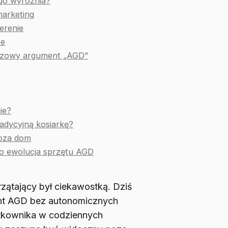
o wyróżnia?
arketing
terenie
ce
czowy argument „AGD”
ie?
adycyjną kosiarkę?
poza dom
to ewolucja sprzętu AGD
rzątający był ciekawostką. Dziś
nt AGD bez autonomicznych
ytkownika w codziennych