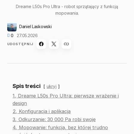
Dreame L50s Pro Ultra - robot sprzątający z funkcją
mopowania.
Daniel Laskowski
0
27.05.2026
UDOSTĘPNIJ
Spis treści
ukryj
1.
Dreame L50s Pro Ultra: pierwsze wrażenie i
design
2.
Konfiguracja i aplikacja
3.
Odkurzanie: 30 000 Pa robi swoje
4.
Mopowanie: funkcja, bez której trudno