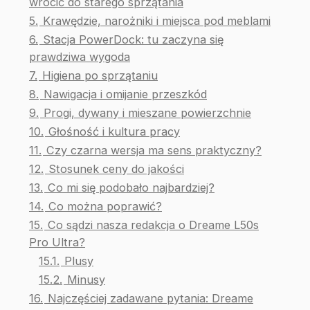
wrócić do starego sprzątania
5.
Krawędzie, narożniki i miejsca pod meblami
6.
Stacja PowerDock: tu zaczyna się
prawdziwa wygoda
7.
Higiena po sprzątaniu
8.
Nawigacja i omijanie przeszkód
9.
Progi, dywany i mieszane powierzchnie
10.
Głośność i kultura pracy
11.
Czy czarna wersja ma sens praktyczny?
12.
Stosunek ceny do jakości
13.
Co mi się podobało najbardziej?
14.
Co można poprawić?
15.
Co sądzi nasza redakcja o Dreame L50s
Pro Ultra?
15.1.
Plusy
15.2.
Minusy
16.
Najczęściej zadawane pytania: Dreame