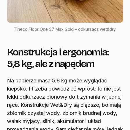
Tineco Floor One S7 Max Gold – odkurzacz wet&dry.
Konstrukcja i ergonomia:
5,8 kg, ale z napędem
Na papierze masa 5,8 kg może wyglądać
kiepsko. I trzeba powiedzieć wprost: to nie jest
lekki odkurzacz pionowy do trzymania w jednej
ręce. Konstrukcje Wet&Dry są cięższe, bo mają
zbiornik czystej wody, zbiornik brudnej wody,
wałek myjący, silnik, akumulator i układ
prowadzenia wody. Sam ciężar nie mówi jednak