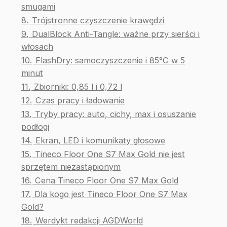
smugami
8.
Trójstronne czyszczenie krawędzi
9.
DualBlock Anti-Tangle: ważne przy sierści i
włosach
10.
FlashDry: samoczyszczenie i 85°C w 5
minut
11.
Zbiorniki: 0,85 l i 0,72 l
12.
Czas pracy i ładowanie
13.
Tryby pracy: auto, cichy, max i osuszanie
podłogi
14.
Ekran, LED i komunikaty głosowe
15.
Tineco Floor One S7 Max Gold nie jest
sprzętem niezastąpionym
16.
Cena Tineco Floor One S7 Max Gold
17.
Dla kogo jest Tineco Floor One S7 Max
Gold?
18.
Werdykt redakcji AGDWorld