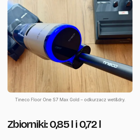
Tineco Floor One S7 Max Gold – odkurzacz wet&dry.
Zbiorniki: 0,85 l i 0,72 l