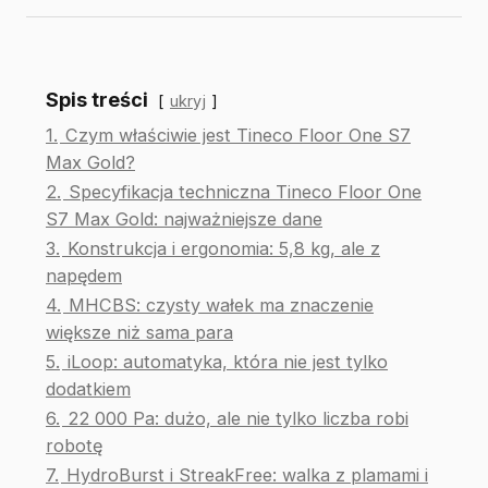
Spis treści
ukryj
1.
Czym właściwie jest Tineco Floor One S7
Max Gold?
2.
Specyfikacja techniczna Tineco Floor One
S7 Max Gold: najważniejsze dane
3.
Konstrukcja i ergonomia: 5,8 kg, ale z
napędem
4.
MHCBS: czysty wałek ma znaczenie
większe niż sama para
5.
iLoop: automatyka, która nie jest tylko
dodatkiem
6.
22 000 Pa: dużo, ale nie tylko liczba robi
robotę
7.
HydroBurst i StreakFree: walka z plamami i