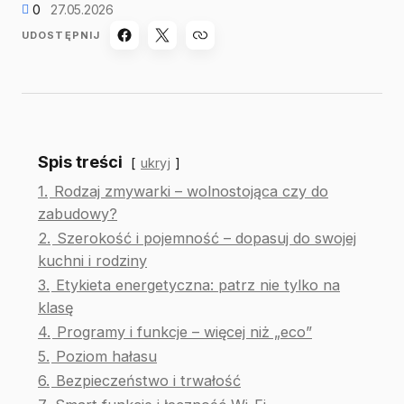
0
27.05.2026
UDOSTĘPNIJ
Spis treści
ukryj
1.
Rodzaj zmywarki – wolnostojąca czy do
zabudowy?
2.
Szerokość i pojemność – dopasuj do swojej
kuchni i rodziny
3.
Etykieta energetyczna: patrz nie tylko na
klasę
4.
Programy i funkcje – więcej niż „eco”
5.
Poziom hałasu
6.
Bezpieczeństwo i trwałość