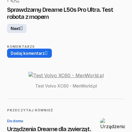
Sprawdzamy Dreame L50s Pro Ultra. Test
robota z mopem
Next
KOMENTARZE
Dodaj komentarz
Twój adres email nie zostanie opublikowany.
Test Volvo XC60 - MenWorld.pl
Wymagane pola są oznaczone
*
Name
*
PRZECZYTAJ RÓWNIEŻ
Do domu
E-mail
*
Urządzenia Dreame dla zwierząt.