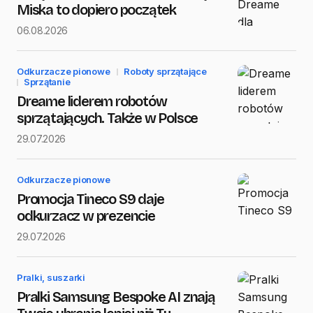
Miska to dopiero początek
06.08.2026
Message
*
Odkurzacze pionowe
Roboty sprzątające
Sprzątanie
Dreame liderem robotów
sprzątających. Także w Polsce
Save my name and e-mail in this browser for the next
29.07.2026
time I comment.
Submit Comment
Odkurzacze pionowe
Promocja Tineco S9 daje
odkurzacz w prezencie
29.07.2026
Pralki, suszarki
Pralki Samsung Bespoke AI znają