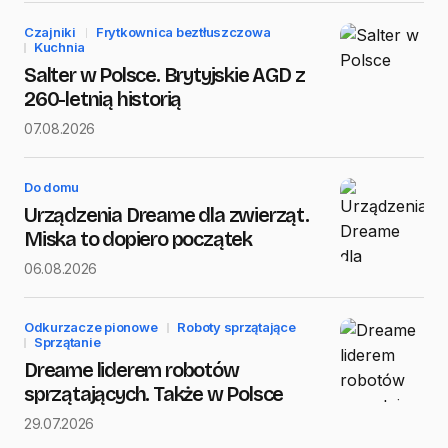
Czajniki
Frytkownica beztłuszczowa
Kuchnia
Salter w Polsce. Brytyjskie AGD z
260-letnią historią
Save my name and e-mail in this browser for the next
07.08.2026
time I comment.
Submit Comment
Do domu
Urządzenia Dreame dla zwierząt.
Miska to dopiero początek
06.08.2026
Odkurzacze pionowe
Roboty sprzątające
Sprzątanie
Dreame liderem robotów
sprzątających. Także w Polsce
29.07.2026