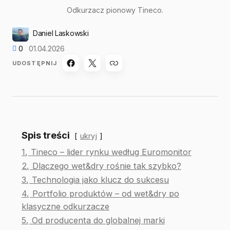
Odkurzacz pionowy Tineco.
Daniel Laskowski
0
01.04.2026
UDOSTĘPNIJ
Spis treści
ukryj
1.
Tineco – lider rynku według Euromonitor
2.
Dlaczego wet&dry rośnie tak szybko?
3.
Technologia jako klucz do sukcesu
4.
Portfolio produktów – od wet&dry po
klasyczne odkurzacze
5.
Od producenta do globalnej marki