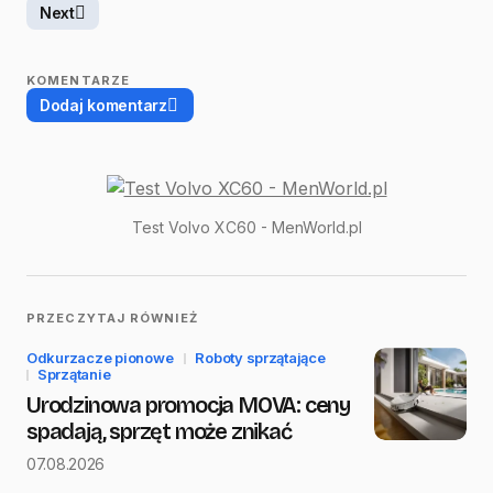
Next
KOMENTARZE
Dodaj komentarz
Twój adres email nie zostanie opublikowany.
Test Volvo XC60 - MenWorld.pl
Wymagane pola są oznaczone
*
Name
*
PRZECZYTAJ RÓWNIEŻ
Odkurzacze pionowe
Roboty sprzątające
E-mail
*
Sprzątanie
Urodzinowa promocja MOVA: ceny
spadają, sprzęt może znikać
07.08.2026
Message
*