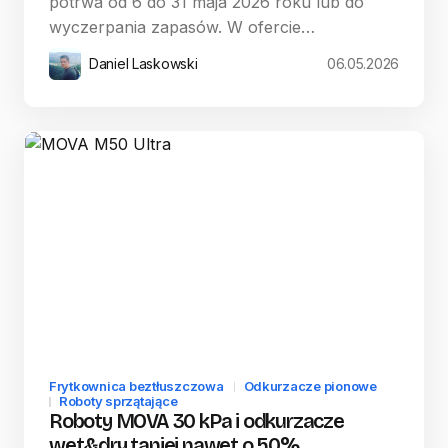
potrwa od 6 do 31 maja 2026 roku lub do
wyczerpania zapasów. W ofercie…
Daniel Laskowski
06.05.2026
Frytkownica beztłuszczowa
Odkurzacze pionowe
Roboty sprzątające
Roboty MOVA 30 kPa i odkurzacze
wet&dry taniej nawet o 50%