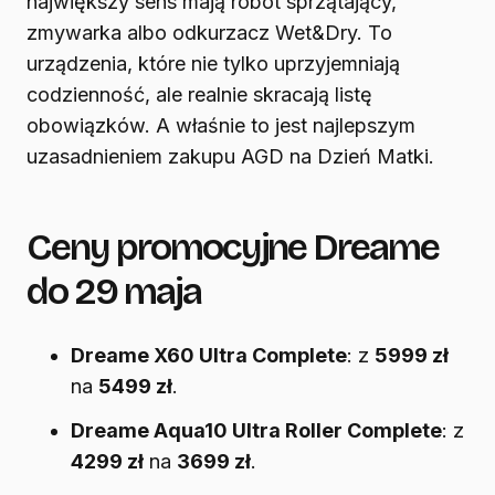
największy sens mają robot sprzątający,
zmywarka albo odkurzacz Wet&Dry. To
urządzenia, które nie tylko uprzyjemniają
codzienność, ale realnie skracają listę
obowiązków. A właśnie to jest najlepszym
uzasadnieniem zakupu AGD na Dzień Matki.
Ceny promocyjne Dreame
do 29 maja
Dreame X60 Ultra Complete
: z
5999 zł
na
5499 zł
.
Dreame Aqua10 Ultra Roller Complete
: z
4299 zł
na
3699 zł
.