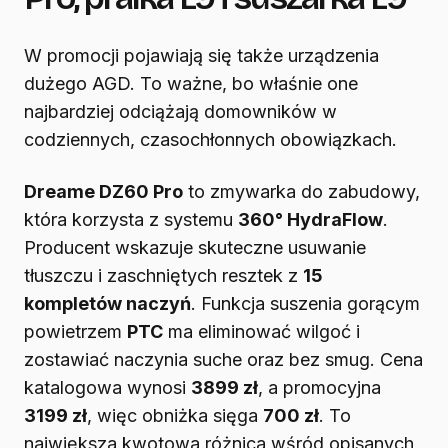
W promocji pojawiają się także urządzenia
dużego AGD. To ważne, bo właśnie one
najbardziej odciążają domowników w
codziennych, czasochłonnych obowiązkach.
Dreame DZ60 Pro
to zmywarka do zabudowy,
która korzysta z systemu
360° HydraFlow
.
Producent wskazuje skuteczne usuwanie
tłuszczu i zaschniętych resztek z
15
kompletów naczyń
. Funkcja suszenia gorącym
powietrzem
PTC
ma eliminować wilgoć i
zostawiać naczynia suche oraz bez smug. Cena
katalogowa wynosi
3899 zł
, a promocyjna
3199 zł
, więc obniżka sięga
700 zł
. To
największa kwotowa różnica wśród opisanych