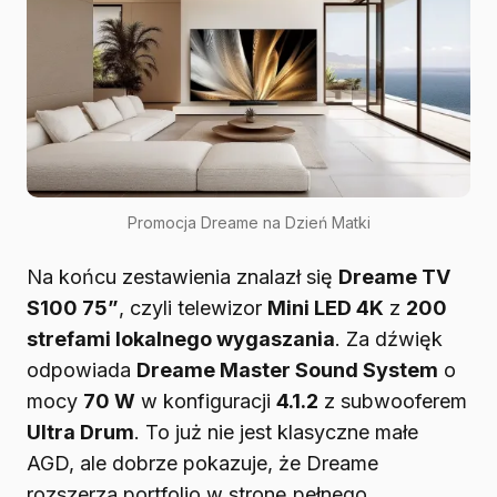
Promocja Dreame na Dzień Matki
Na końcu zestawienia znalazł się
Dreame TV
S100 75”
, czyli telewizor
Mini LED 4K
z
200
strefami lokalnego wygaszania
. Za dźwięk
odpowiada
Dreame Master Sound System
o
mocy
70 W
w konfiguracji
4.1.2
z subwooferem
Ultra Drum
. To już nie jest klasyczne małe
AGD, ale dobrze pokazuje, że Dreame
rozszerza portfolio w stronę pełnego