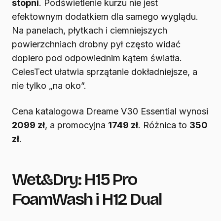
stopni
. Podświetlenie kurzu nie jest
efektownym dodatkiem dla samego wyglądu.
Na panelach, płytkach i ciemniejszych
powierzchniach drobny pył często widać
dopiero pod odpowiednim kątem światła.
CelesTect ułatwia sprzątanie dokładniejsze, a
nie tylko „na oko”.
Cena katalogowa Dreame V30 Essential wynosi
2099 zł
, a promocyjna
1749 zł
. Różnica to
350
zł
.
Wet&Dry: H15 Pro
FoamWash i H12 Dual