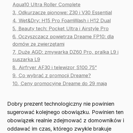
Aqua10 Ultra Roller Complete
3.
Odkurzacze pionowe: Z30 i V30 Essential
4.
Wet&Dry: H15 Pro FoamWash i H12 Dual
5.
Beauty tech: Pocket Ultra i Airstyle Pro
6.
Oczyszczacz powietrza Dreame FP10: dla
domów ze zwierzętami
7.
Duże AGD: zmywarka DZ60 Pro, pralka L9 i
suszarka L9
8.
Airfryer AF30 i telewizor S100 75”
9.
Co wybrać z promocji Dreame?
10.
Ceny promocyjne Dreame do 29 maja
Dobry prezent technologiczny nie powinien
sugerować kolejnego obowiązku. Powinien ten
obowiązek realnie zdejmować z domowników i
oddawać im czas, którego zwykle brakuje