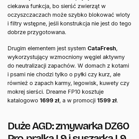
ciekawa funkcja, bo sierść zwierząt w
oczyszczaczach może szybko blokować wloty
i filtry wstępne, jeśli konstrukcja nie jest do tego
dobrze przygotowana.
Drugim elementem jest system
CataFresh
,
wykorzystujący wzmocniony węgiel aktywny
do neutralizacji zapachów. W domach z kotami
i psami nie chodzi tylko o pyłki czy kurz, ale
również o zapach karmy, legowisk, kuwety czy
mokrej sierści. Dreame FP10 kosztuje
katalogowo
1699 zł
, a w promocji
1599 zł
.
Duże AGD: zmywarka DZ60
Pro, pralka L9 i suszarka L9