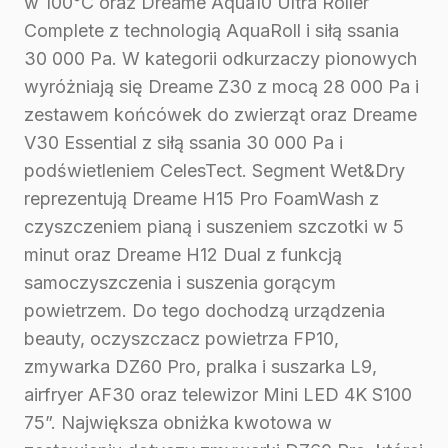
w 100°C oraz Dreame Aqua10 Ultra Roller
Complete z technologią AquaRoll i siłą ssania
30 000 Pa. W kategorii odkurzaczy pionowych
wyróżniają się Dreame Z30 z mocą 28 000 Pa i
zestawem końcówek do zwierząt oraz Dreame
V30 Essential z siłą ssania 30 000 Pa i
podświetleniem CelesTect. Segment Wet&Dry
reprezentują Dreame H15 Pro FoamWash z
czyszczeniem pianą i suszeniem szczotki w 5
minut oraz Dreame H12 Dual z funkcją
samoczyszczenia i suszenia gorącym
powietrzem. Do tego dochodzą urządzenia
beauty, oczyszczacz powietrza FP10,
zmywarka DZ60 Pro, pralka i suszarka L9,
airfryer AF30 oraz telewizor Mini LED 4K S100
75”. Największa obniżka kwotowa w