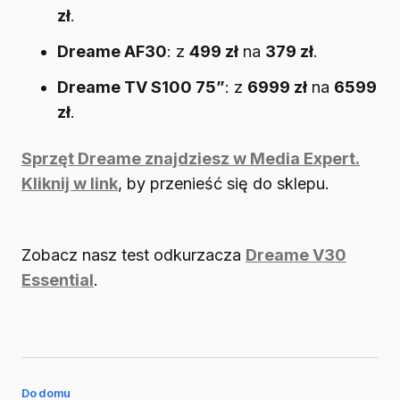
zł
.
Dreame AF30
: z
499 zł
na
379 zł
.
Dreame TV S100 75”
: z
6999 zł
na
6599
zł
.
Sprzęt Dreame znajdziesz w Media Expert.
Kliknij w link
, by przenieść się do sklepu.
Zobacz nasz test odkurzacza
Dreame V30
Essential
.
Do domu