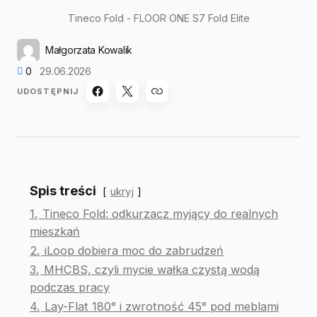
Tineco Fold - FLOOR ONE S7 Fold Elite
Małgorzata Kowalik
0
29.06.2026
UDOSTĘPNIJ
Spis treści
ukryj
1.
Tineco Fold: odkurzacz myjący do realnych
mieszkań
2.
iLoop dobiera moc do zabrudzeń
3.
MHCBS, czyli mycie wałka czystą wodą
podczas pracy
4.
Lay-Flat 180° i zwrotność 45° pod meblami