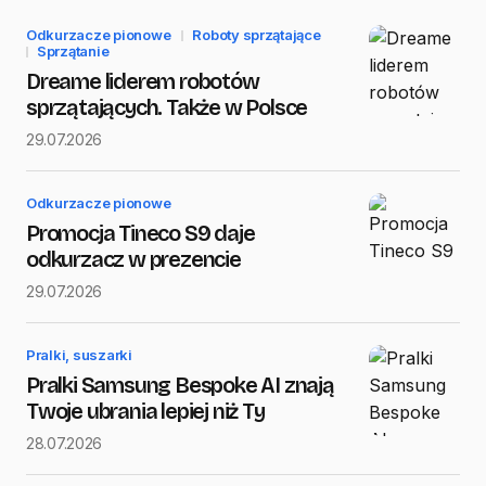
Odkurzacze pionowe
Roboty sprzątające
E-mail
*
Sprzątanie
Dreame liderem robotów
sprzątających. Także w Polsce
29.07.2026
Message
*
Odkurzacze pionowe
Promocja Tineco S9 daje
odkurzacz w prezencie
Save my name and e-mail in this browser for the next
29.07.2026
time I comment.
Submit Comment
Pralki, suszarki
Pralki Samsung Bespoke AI znają
Twoje ubrania lepiej niż Ty
28.07.2026