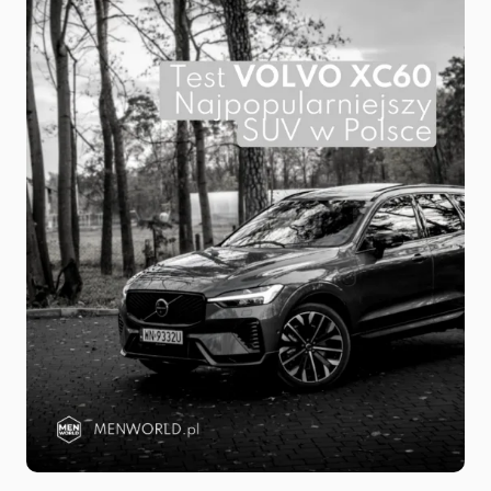
Name
*
E-mail
*
Message
*
Save my name and e-mail in this browser for the next
time I comment.
Submit Comment