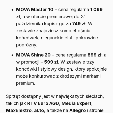
MOVA Master 10
– cena regularna
1 099
zł
, a w ofercie premierowej do 31
października kupisz go za
749 zł
. W
zestawie znajdziesz komplet ośmiu
końcówek, eleganckie etui i pokrowiec
podróżny.
MOVA Shine 20
– cena regularna
899 zł
, a
w promocji –
599 zł
. W zestawie trzy
końcówki i stylowy design, który spokojnie
może konkurować z droższymi markami
premium.
Sprzęt dostępny jest w największych sieciach,
takich jak
RTV Euro AGD
,
Media Expert
,
MaxElektro
,
al.to
, a także na
Allegro
i stronie