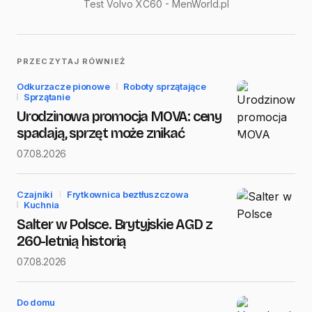
Test Volvo XC60 - MenWorld.pl
PRZECZYTAJ RÓWNIEŻ
Odkurzacze pionowe
Roboty sprzątające
Sprzątanie
Urodzinowa promocja MOVA: ceny
spadają, sprzęt może znikać
07.08.2026
Czajniki
Frytkownica beztłuszczowa
Kuchnia
Salter w Polsce. Brytyjskie AGD z
260-letnią historią
07.08.2026
Do domu