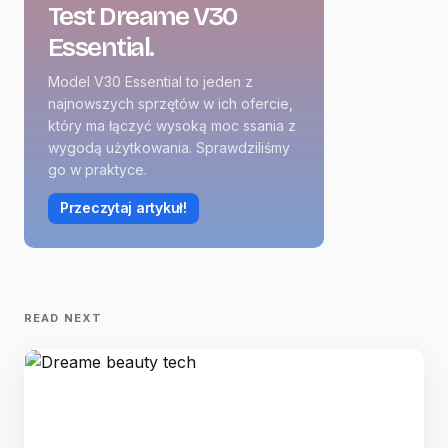
Test Dreame V30
Essential.
Model V30 Essential to jeden z
najnowszych sprzętów w ich ofercie,
który ma łączyć wysoką moc ssania z
wygodą użytkowania. Sprawdziliśmy
go w praktyce.
Przeczytaj artykuł!
READ NEXT