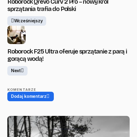
Roborock Qrevo Curv 2 Pro – nowy król
sprzątania trafia do Polski
Wcześniejszy
Roborock F25 Ultra oferuje sprzątanie z parą i
gorącą wodą!
Next
KOMENTARZE
Dodaj komentarz
Twój adres email nie zostanie opublikowany.
Wymagane pola są oznaczone
*