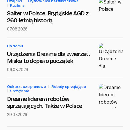
Czajniki
Frytkownica beztłuszczowa
Kuchnia
Salter w Polsce. Brytyjskie AGD z
260-letnią historią
Save my name and e-mail in this browser for the next
07.08.2026
time I comment.
Submit Comment
Do domu
Urządzenia Dreame dla zwierząt.
Miska to dopiero początek
06.08.2026
Odkurzacze pionowe
Roboty sprzątające
Sprzątanie
Dreame liderem robotów
sprzątających. Także w Polsce
29.07.2026