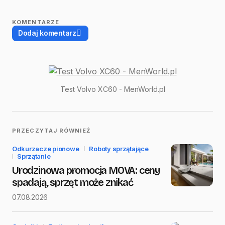
KOMENTARZE
Dodaj komentarz
Twój adres email nie zostanie opublikowany.
Test Volvo XC60 - MenWorld.pl
Wymagane pola są oznaczone
*
Name
*
PRZECZYTAJ RÓWNIEŻ
Odkurzacze pionowe
Roboty sprzątające
E-mail
*
Sprzątanie
Urodzinowa promocja MOVA: ceny
spadają, sprzęt może znikać
07.08.2026
Message
*