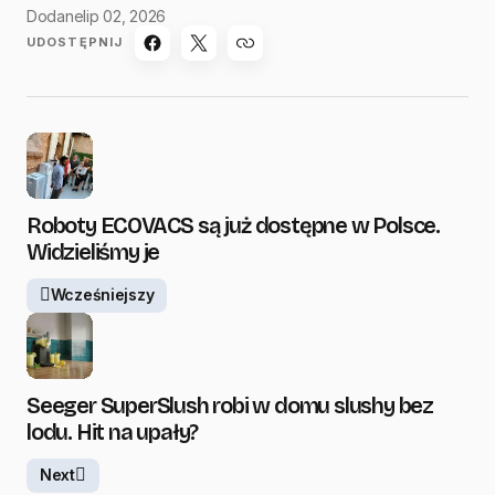
Dodane
lip 02, 2026
UDOSTĘPNIJ
Roboty ECOVACS są już dostępne w Polsce.
Widzieliśmy je
Wcześniejszy
Seeger SuperSlush robi w domu slushy bez
lodu. Hit na upały?
Next