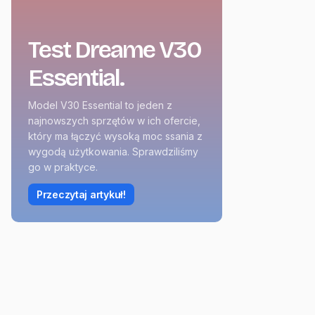
Test Dreame V30
Essential.
Model V30 Essential to jeden z
najnowszych sprzętów w ich ofercie,
który ma łączyć wysoką moc ssania z
wygodą użytkowania. Sprawdziliśmy
go w praktyce.
Przeczytaj artykuł!