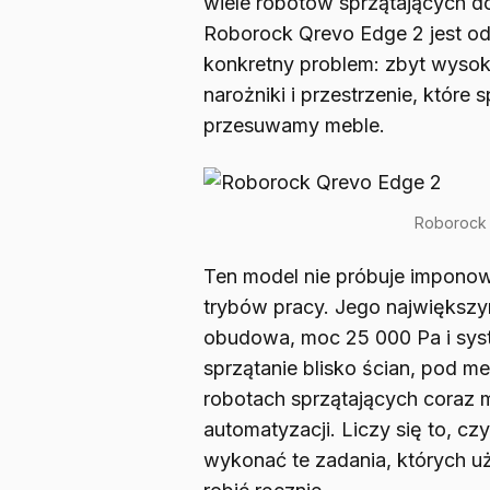
wiele robotów sprzątających do
Roborock Qrevo Edge 2 jest od
konkretny problem: zbyt wysok
narożniki i przestrzenie, które 
przesuwamy meble.
Roborock
Ten model nie próbuje imponowa
trybów pracy. Jego największy
obudowa, moc 25 000 Pa i syst
sprzątanie blisko ścian, pod m
robotach sprzątających coraz m
automatyzacji. Liczy się to, cz
wykonać te zadania, których u