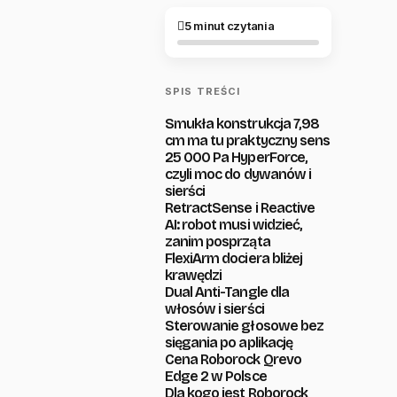
5 minut czytania
SPIS TREŚCI
Smukła konstrukcja 7,98
cm ma tu praktyczny sens
25 000 Pa HyperForce,
czyli moc do dywanów i
sierści
RetractSense i Reactive
AI: robot musi widzieć,
zanim posprząta
FlexiArm dociera bliżej
krawędzi
Dual Anti-Tangle dla
włosów i sierści
Sterowanie głosowe bez
sięgania po aplikację
Cena Roborock Qrevo
Edge 2 w Polsce
Dla kogo jest Roborock