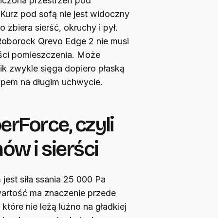
niczona przestrzeń pod
urz pod sofą nie jest widoczny
 zbiera sierść, okruchy i pył.
 Roborock Qrevo Edge 2 nie musi
ęści pomieszczenia. Może
k zwykle sięga dopiero płaską
pem na długim uchwycie.
rForce, czyli
w i sierści
est siła ssania 25 000 Pa
wartość ma znaczenie przede
tóre nie leżą luźno na gładkiej