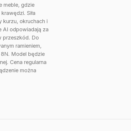
 meble, gdzie
krawędzi. Siła
 kurzu, okruchach i
ve AI odpowiadają za
w przeszkód. Do
wanym ramieniem,
 8N. Model będzie
znej. Cena regularna
rządzenie można