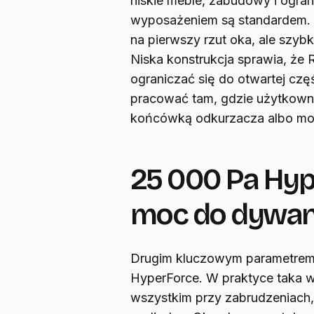
niskie meble, zabudowy i ogra
wyposażeniem są standardem. K
na pierwszy rzut oka, ale szybko
Niska konstrukcja sprawia, że
ograniczać się do otwartej cz
pracować tam, gdzie użytkowni
końcówką odkurzacza albo mo
25 000 Pa Hype
moc do dywanó
Drugim kluczowym parametrem j
HyperForce. W praktyce taka 
wszystkim przy zabrudzeniach, k