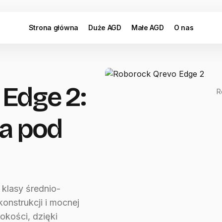
Strona główna
Duże AGD
Małe AGD
O nas
Edge 2:
R
ka pod
klasy średnio-
konstrukcji i mocnej
okości, dzięki