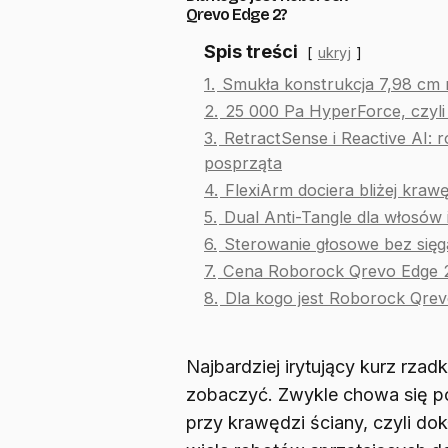
Qrevo Edge 2?
Spis treści
ukryj
1.
Smukła konstrukcja 7,98 cm 
2.
25 000 Pa HyperForce, czyli
3.
RetractSense i Reactive AI: 
posprząta
4.
FlexiArm dociera bliżej krawę
5.
Dual Anti-Tangle dla włosów i
6.
Sterowanie głosowe bez sięga
7.
Cena Roborock Qrevo Edge 
8.
Dla kogo jest Roborock Qre
Najbardziej irytujący kurz rzad
zobaczyć. Zwykle chowa się po
przy krawędzi ściany, czyli do