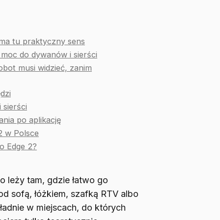
ma tu praktyczny sens
 moc do dywanów i sierści
robot musi widzieć, zanim
dzi
 sierści
nia po aplikację
2 w Polsce
vo Edge 2?
ko leży tam, gdzie łatwo go
d sofą, łóżkiem, szafką RTV albo
kładnie w miejscach, do których