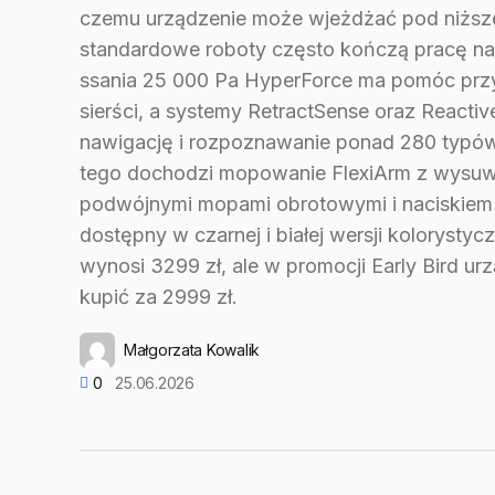
czemu urządzenie może wjeżdżać pod niższe
standardowe roboty często kończą pracę na 
ssania 25 000 Pa HyperForce ma pomóc przy
sierści, a systemy RetractSense oraz Reacti
nawigację i rozpoznawanie ponad 280 typó
tego dochodzi mopowanie FlexiArm z wysu
podwójnymi mopami obrotowymi i naciskiem
dostępny w czarnej i białej wersji kolorystyc
wynosi 3299 zł, ale w promocji Early Bird u
kupić za 2999 zł.
Małgorzata Kowalik
0
25.06.2026