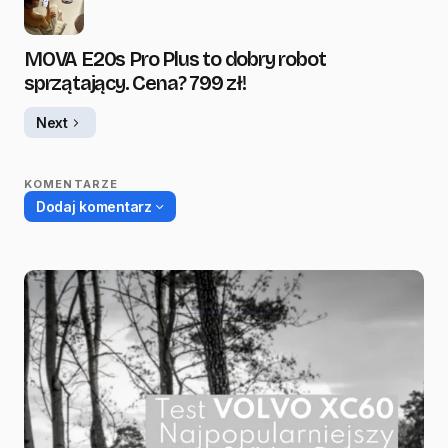
MOVA E20s Pro Plus to dobry robot
sprzątający. Cena? 799 zł!
Next
KOMENTARZE
Dodaj komentarz
Twój adres email nie zostanie opublikowany.
Wymagane pola są oznaczone
*
Name
*