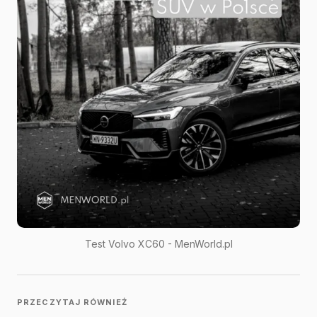
E-mail
*
Message
*
Save my name and e-mail in this browser for the next
time I comment.
Submit Comment
Test Volvo XC60 - MenWorld.pl
PRZECZYTAJ RÓWNIEŻ