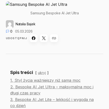
Samsung Bespoke AI Jet Ultra
Natalia Bajek
0
05.03.2026
UDOSTĘPNIJ
Spis treści
ukryj
1.
Styl życia ważniejszy niż sama moc
2.
Bespoke AI Jet Ultra – maksymalna moc i
długi czas pracy
3.
Bespoke AI Jet Lite – lekkość i wygoda na
co dzień