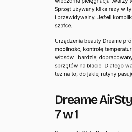
wieczorna pielęgnacja twarzy t
Sprzęt używany kilka razy w t
i przewidywalny. Jeżeli komplik
szafce.
Urządzenia beauty Dreame prób
mobilność, kontrolę temperatur
włosów i bardziej dopracowany
sprzętów na blacie. Dlatego war
też na to, do jakiej rutyny pasu
Dreame AirStyl
7 w 1