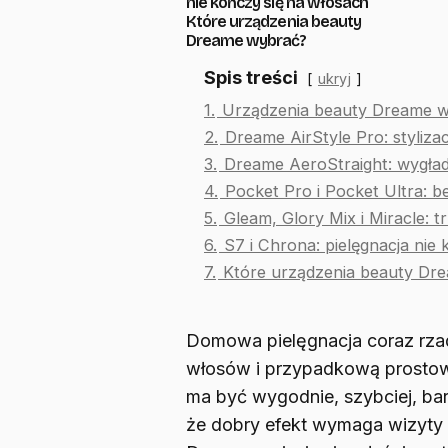
nie kończy się na włosach
Które urządzenia beauty
Dreame wybrać?
Spis treści
ukryj
1.
Urządzenia beauty Dreame 
2.
Dreame AirStyle Pro: stylizac
3.
Dreame AeroStraight: wygład
4.
Pocket Pro i Pocket Ultra: 
5.
Gleam, Glory Mix i Miracle: 
6.
S7 i Chrona: pielęgnacja nie
7.
Które urządzenia beauty Dr
Domowa pielęgnacja coraz rzad
włosów i przypadkową prostow
ma być wygodnie, szybciej, bar
że dobry efekt wymaga wizyty 