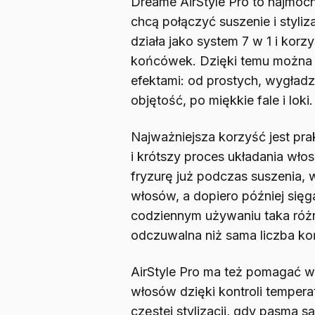
Dreame AirStyle Pro to najmocn
chcą połączyć suszenie i styli
działa jako system 7 w 1 i ko
końcówek. Dzięki temu można 
efektami: od prostych, wygład
objętość, po miękkie fale i loki.
Najważniejsza korzyść jest pr
i krótszy proces układania wło
fryzurę już podczas suszenia, 
włosów, a dopiero później się
codziennym używaniu taka różn
odczuwalna niż sama liczba k
AirStyle Pro ma też pomagać w
włosów dzięki kontroli tempera
częstej stylizacji, gdy pasma s