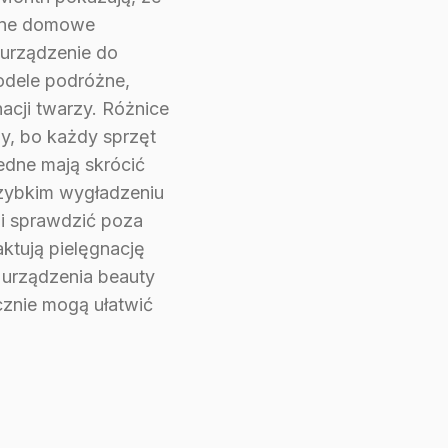
czne domowe
, urządzenie do
odele podróżne,
cji twarzy. Różnice
ny, bo każdy sprzęt
edne mają skrócić
szybkim wygładzeniu
 i sprawdzić poza
ktują pielęgnację
 urządzenia beauty
cznie mogą ułatwić