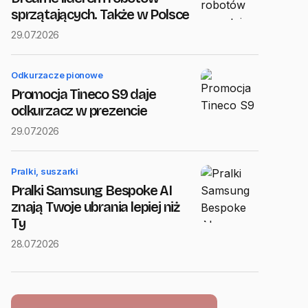
sprzątających. Także w Polsce
29.07.2026
Odkurzacze pionowe
Promocja Tineco S9 daje
odkurzacz w prezencie
29.07.2026
Pralki, suszarki
Pralki Samsung Bespoke AI
znają Twoje ubrania lepiej niż
Ty
28.07.2026