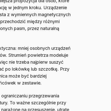
iejsza propozycja dla osób, które
zację w jednym kroku. Urządzenie
rzysta z wymiennych magnetycznych
przechodzić między różnymi
zonych pasm, przez naturalną
aktyczna: mniej osobnych urządzeń
sów. Strumień powietrza modeluje
więc nie trzeba najpierw suszyć
gać po lokówkę lub szczotkę. Przy
ica może być bardziej
ońcówek w zestawie.
 ograniczaniu przegrzewania
tury. To ważne szczególnie przy
ą narażone na przesuszenie, utratę