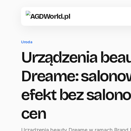
Uroda
Urządzenia bea
Dreame: salono
efekt bez salo
cen
Urządzenia beauty Dreame w ramach Brand 