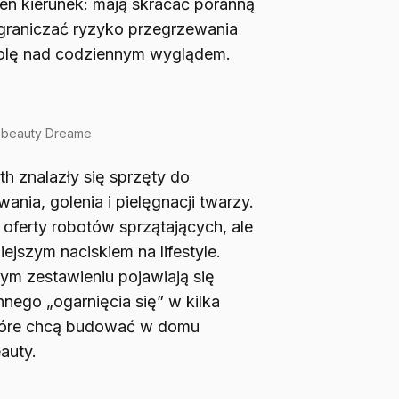
en kierunek: mają skracać poranną
ograniczać ryzyko przegrzewania
olę nad codziennym wyglądem.
 beauty Dreame
 znalazły się sprzęty do
nia, golenia i pielęgnacji twarzy.
o oferty robotów sprzątających, ale
ejszym naciskiem na lifestyle.
nym zestawieniu pojawiają się
nego „ogarnięcia się” w kilka
 które chcą budować w domu
auty.