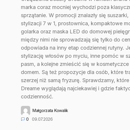
marka coraz mocniej wychodzi poza klasy
sprzątanie. W promocji znalazły się suszarki
stylizacji 7 w 1, prostownica, kompaktowe m
golarka oraz maska LED do domowej pielęgna
między nimi nie sprowadzają się tylko do ce
odpowiada na inny etap codziennej rutyny. J
stylizację włosów po myciu, inne pomóc w 
pasm, a kolejne zmieścić się w kosmetyczce
domem. Są też propozycje dla osób, które tra
szerzej niż samą fryzurę. Sprawdzamy, które
Dreame wyglądają najciekawiej i gdzie fakty
codzienność.
Małgorzata Kowalik
0
09.07.2026