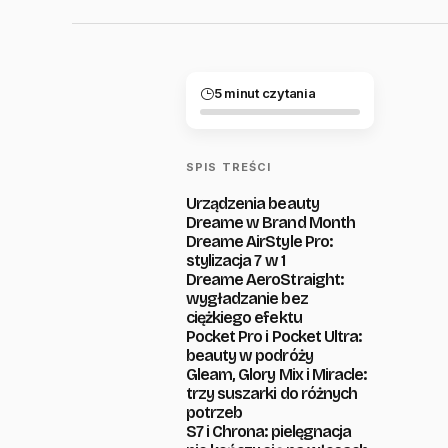
5 minut czytania
SPIS TREŚCI
Urządzenia beauty
Dreame w Brand Month
Dreame AirStyle Pro:
stylizacja 7 w 1
Dreame AeroStraight:
wygładzanie bez
ciężkiego efektu
Pocket Pro i Pocket Ultra:
beauty w podróży
Gleam, Glory Mix i Miracle:
trzy suszarki do różnych
potrzeb
S7 i Chrona: pielęgnacja