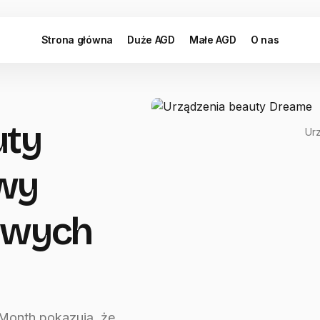
Strona główna
Duże AGD
Małe AGD
O nas
uty
Ur
wy
nowych
Month pokazują, że