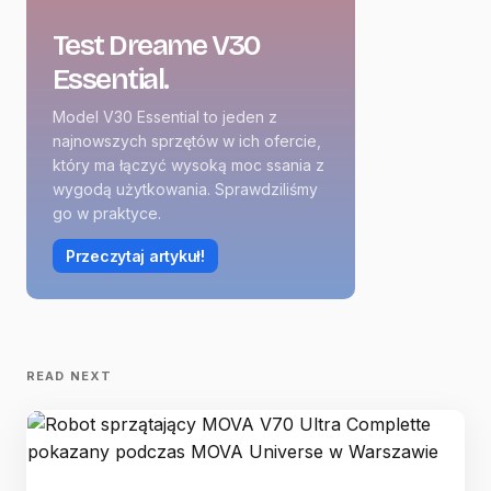
Test Dreame V30
Essential.
Model V30 Essential to jeden z
najnowszych sprzętów w ich ofercie,
który ma łączyć wysoką moc ssania z
wygodą użytkowania. Sprawdziliśmy
go w praktyce.
Przeczytaj artykuł!
READ NEXT