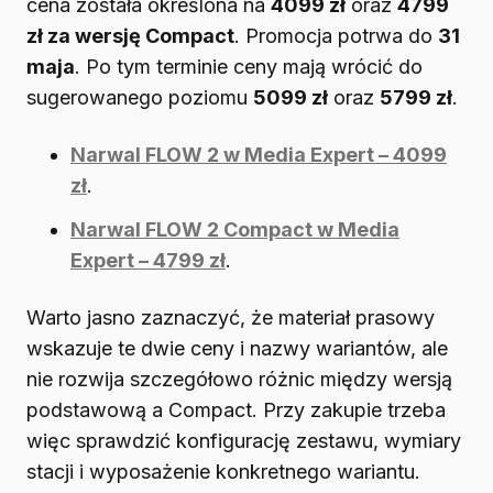
cena została określona na
4099 zł
oraz
4799
zł za wersję Compact
. Promocja potrwa do
31
maja
. Po tym terminie ceny mają wrócić do
sugerowanego poziomu
5099 zł
oraz
5799 zł
.
Narwal FLOW 2 w Media Expert – 4099
zł
.
Narwal FLOW 2 Compact w Media
Expert – 4799 zł
.
Warto jasno zaznaczyć, że materiał prasowy
wskazuje te dwie ceny i nazwy wariantów, ale
nie rozwija szczegółowo różnic między wersją
podstawową a Compact. Przy zakupie trzeba
więc sprawdzić konfigurację zestawu, wymiary
stacji i wyposażenie konkretnego wariantu.