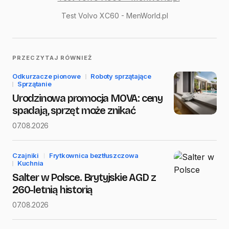
Twój adres email nie zostanie opublikowany.
Test Volvo XC60 - MenWorld.pl
Wymagane pola są oznaczone
*
Name
*
PRZECZYTAJ RÓWNIEŻ
Odkurzacze pionowe
Roboty sprzątające
E-mail
*
Sprzątanie
Urodzinowa promocja MOVA: ceny
spadają, sprzęt może znikać
07.08.2026
Message
*
Czajniki
Frytkownica beztłuszczowa
Kuchnia
Salter w Polsce. Brytyjskie AGD z
260-letnią historią
Save my name and e-mail in this browser for the next
07.08.2026
time I comment.
Submit Comment