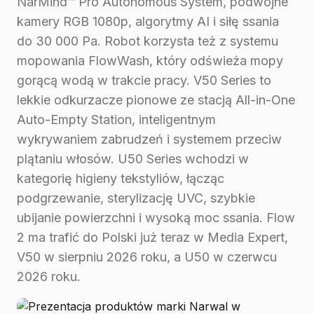
NarMind™ Pro Autonomous System, podwójne
kamery RGB 1080p, algorytmy AI i siłę ssania
do 30 000 Pa. Robot korzysta też z systemu
mopowania FlowWash, który odświeża mopy
gorącą wodą w trakcie pracy. V50 Series to
lekkie odkurzacze pionowe ze stacją All-in-One
Auto-Empty Station, inteligentnym
wykrywaniem zabrudzeń i systemem przeciw
plątaniu włosów. U50 Series wchodzi w
kategorię higieny tekstyliów, łącząc
podgrzewanie, sterylizację UVC, szybkie
ubijanie powierzchni i wysoką moc ssania. Flow
2 ma trafić do Polski już teraz w Media Expert,
V50 w sierpniu 2026 roku, a U50 w czerwcu
2026 roku.